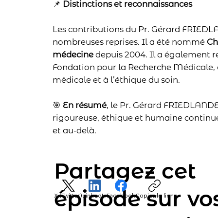
📌
Distinctions et reconnaissances
Les contributions du Pr. Gérard FRIEDLA
nombreuses reprises. Il a été nommé
Ch
médecine
depuis 2004. Il a également r
Fondation pour la Recherche Médicale, 
médicale et à l’éthique du soin.
🎯
En résumé
, le Pr. Gérard FRIEDLAND
rigoureuse, éthique et humaine continue d
et au-delà.
Partagez cet
épisode sur vo
X (Twitter)
LinkedIn
Facebook
Copier le lien